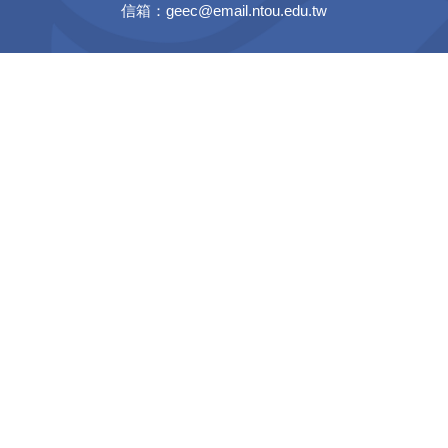
信箱：geec@email.ntou.edu.tw